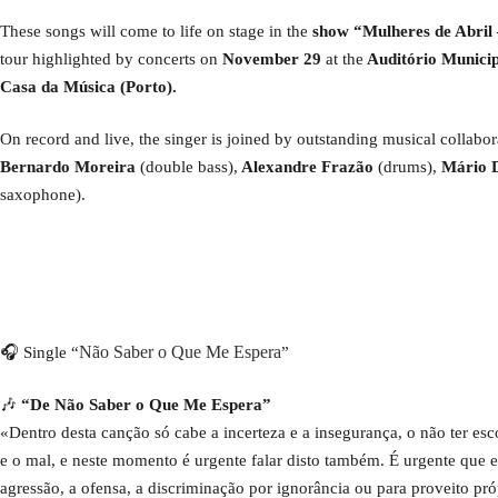
These songs will come to life on stage in the
show “Mulheres de Abril 
tour highlighted by concerts on
November 29
at the
Auditório Munici
Casa da Música (Porto).
On record and live, the singer is joined by outstanding musical collab
Bernardo Moreira
(double bass),
Alexandre Frazão
(drums),
Mário 
saxophone).
Não Saber o Que Me Espera
🎧 Single “
”
🎶
“De Não Saber o Que Me Espera”
«Dentro desta canção só cabe a incerteza e a insegurança, o não ter esc
e o mal, e neste momento é urgente falar disto também. É urgente que e
agressão, a ofensa, a discriminação por ignorância ou para proveito pró