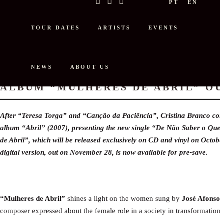
PT
EN
TOUR DATES
ARTISTS
EVENTS
NEWS
ABOUT US
CRISTINA BRANCO RELEASES NE
ALBUM “MULHERES DE ABRIL” O
After “Teresa Torga” and “Canção da Paciência”, Cristina Branco cont
album “Abril” (2007), presenting the new single “De Não Saber o Qu
de Abril”, which will be released exclusively on CD and vinyl on Octob
digital version, out on November 28, is now available for pre-save.
“Mulheres de Abril”
shines a light on the women sung by
José Afonso
composer expressed about the female role in a society in transformation