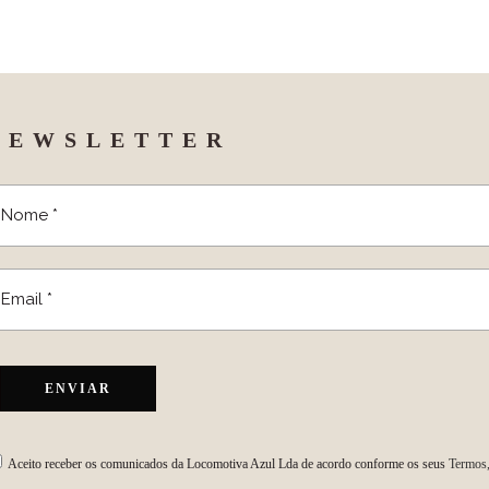
palco do Au
semana para 
NEWSLETTER
Aceito receber os comunicados da Locomotiva Azul Lda de acordo conforme os seus
Termos,