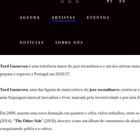
PT
EN
AGENDA
ARTISTAS
EVENTOS
TORD GUSTAVSEN
NOTÍCIAS
SOBRE NÓS
Tord Gustavsen
é uma referência maior do jazz escandinavo e um dos artistas ma
prepara o regresso a Portugal em 2026/27.
Tord Gustavsen
, uma das figuras de maior relevo do
jazz escandinavo
, estreia-se
uma linguagem musical inovadora e livre, marcada pela inventividade e por uma for
Em 2009, assume uma nova formação em quarteto e edita vários trabalhos, entre os 
(2014). “
The Other Side
” (2018), descrito como um álbum de «momentos de absolu
conquistando público e crítica.