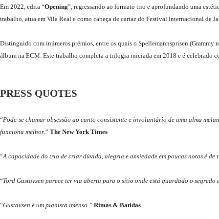
Em 2022, edita “
Opening
”, regressando ao formato trio e aprofundando uma estéti
trabalho, atua em Vila Real e como cabeça de cartaz do Festival Internacional de J
Distinguido com inúmeros prémios, entre os quais o Spellemannsprisen (Grammy 
álbum na ECM. Este trabalho completa a trilogia iniciada em 2018 e é celebrado c
PRESS QUOTES
“
Pode-se chamar obsessão ao canto consistente e involuntário de uma alma melancó
funciona melhor
.”
The New York Times
“
A capacidade do trio de criar dúvida, alegria e ansiedade em poucas notas é de t
“
Tord Gustavsen parece ter via aberta para o sítio onde está guardado o segredo 
“
Gustavsen é um pianista imenso.”
Rimas & Batidas