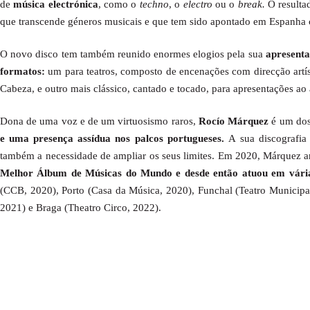
de
música electrónica
, como o
techno
, o
electro
ou o
break.
O result
que
transcende géneros musicais e que tem sido apontado em Espanh
O novo disco
tem também reunido enormes elogios pela sua
apresenta
formatos:
um para teatros, composto de encenações com direcção artíst
Cabeza, e outro mais clássico, cantado e tocado, para apresentações ao a
Dona de uma voz e de um virtuosismo raros,
Rocío Márquez
é um do
e uma presença assídua nos palcos portugueses.
A sua discografia
também a necessidade de ampliar os seus limites. Em 2020, Márquez arr
Melhor Álbum de Músicas do Mundo e desde então atuou em vária
(CCB, 2020), Porto (Casa da Música, 2020), Funchal (Teatro Municipal
2021) e Braga (Theatro Circo, 2022).