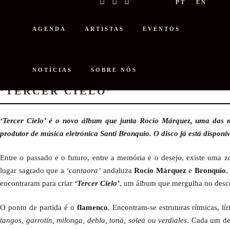
PT
EN
AGENDA
ARTISTAS
EVENTOS
NOTÍCIAS
SOBRE NÓS
ROCÍO MÁRQUEZ E BRONQUIO L
‘TERCER CIELO’
‘Tercer Cielo’ é o novo álbum que junta Rocío Márquez,
u
ma das m
produtor de música eletrónica Santi Bronquio. O disco já está disponív
Entre o passado e o futuro, entre a memória e o desejo, existe uma zo
lugar sagrado que a
‘cantaora’
andaluza
Rocío Márquez
e
Bronquio
,
encontraram para criar
‘Tercer Cielo’
, um álbum que mergulha no desco
O ponto de partida é o
flamenco
. Encontram-se estruturas rítmicas, l
tangos, garrotín, milonga, debla, toná, soleá ou verdiales
. Cada um d