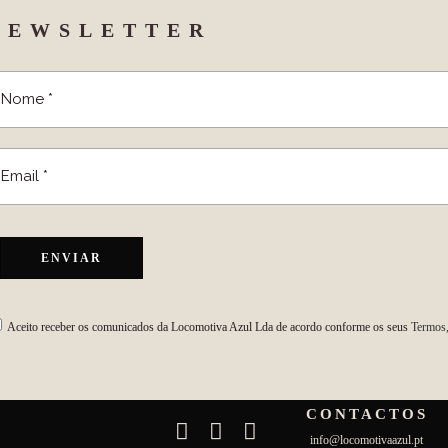
NEWSLETTER
Aceito receber os comunicados da Locomotiva Azul Lda de acordo conforme os seus
Termos,
CONTACTOS
info@locomotivaazul.pt