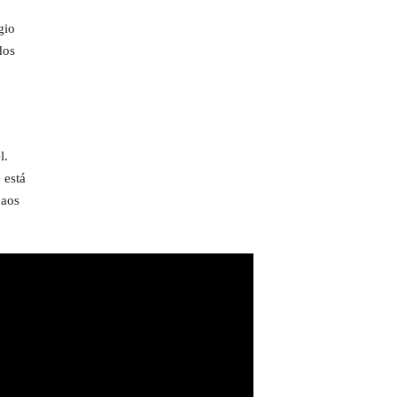
gio
dos
l.
 está
 aos