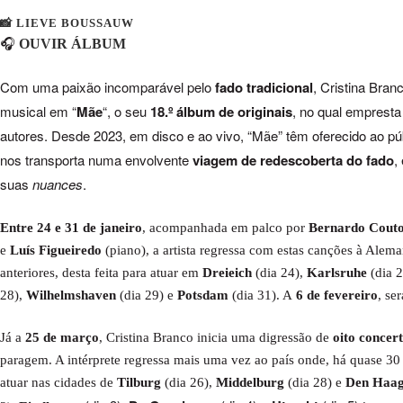
📸
LIEVE BOUSSAUW
OUVIR ÁLBUM
🎧
Com uma paixão incomparável pelo
fado tradicional
, Cristina Bra
musical em “
Mãe
“, o seu
18.º álbum de originais
,
no qual empresta
autores. Desde 2023, em disco e ao vivo, “Mãe” têm oferecido ao públ
nos transporta numa envolvente
viagem de redescoberta do fado
,
suas
nuances
.
Entre 24 e 31 de janeiro
, acompanhada em palco por
Bernardo Cout
e
Luís Figueiredo
(piano), a artista regressa com estas canções à Alem
anteriores, desta feita para atuar em
Dreieich
(dia 24),
Karlsruhe
(dia 
28),
Wilhelmshaven
(dia 29) e
Potsdam
(dia 31). A
6 de fevereiro
, se
Já a
25 de março
, Cristina Branco inicia uma digressão de
oito concer
paragem. A intérprete regressa mais uma vez ao país onde, há quase 30 
atuar nas cidades de
Tilburg
(dia 26),
Middelburg
(dia 28) e
Den Haa