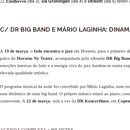
(dia 3),
Da Groningen
(dia 4) e
Utrecht
(dia 5) terem
2),
Eindhoven
C
/ DR BIG BAND E MÁRIO LAGINHA: DINA
A
19 de março
, o
fado encontra o jazz
em Horsens, para o primeiro d
palco do
Horsens Ny Teater
, acompanhada pela vibrante
DR Big Ban
emoções intensas do fado e a energia viva do jazz fundem-se numa expe
elevada qualidade artística.
O programa musical da noite foi concebido por Mário Laginha, num enc
som dinâmico de uma big band. O próprio músico estará ao piano, cond
comovente. A
22 de março
, será a vez da
DR Koncerthuse
, em
Copen
AGENDA COMPLETA + BILHETES