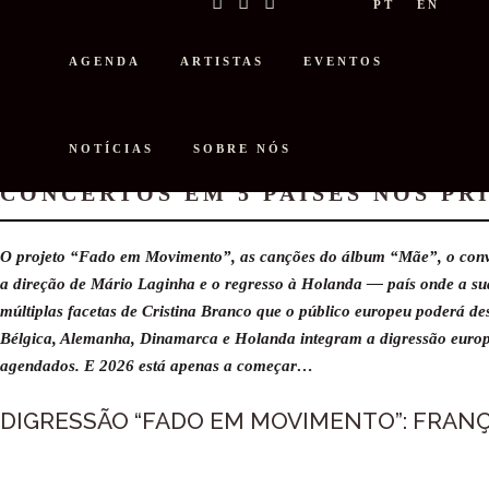
PT
EN
AGENDA
ARTISTAS
EVENTOS
NOTÍCIAS
SOBRE NÓS
CRISTINA BRANCO EM DIGRESSÃO
CONCERTOS EM 5 PAÍSES NOS PRI
O projeto “Fado em Movimento”, as canções do álbum “Mãe”, o conv
a direção de Mário Laginha e o regresso à Holanda — país onde a sua
múltiplas facetas de Cristina Branco que o público europeu poderá d
Bélgica, Alemanha, Dinamarca e Holanda integram a digressão europe
agendados. E 2026 está apenas a começar…
DIGRESSÃO “FADO EM MOVIMENTO”: FRAN