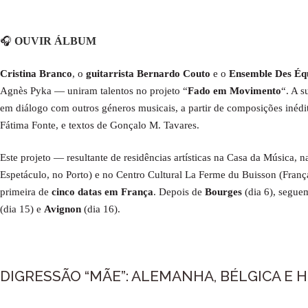
OUVIR ÁLBUM
🎧
Cristina Branco
, o
guitarrista Bernardo Couto
e o
Ensemble Des Équ
Agnès Pyka — uniram talentos no projeto “
Fado em Movimento
“. A s
em diálogo com outros géneros musicais, a partir de composições inédi
Fátima Fonte, e textos de Gonçalo M. Tavares.
Este projeto — resultante de residências artísticas na Casa da Música,
Espetáculo, no Porto) e no Centro Cultural La Ferme du Buisson (França
primeira de
cinco datas em França
. Depois de
Bourges
(dia 6), segue
(dia 15) e
Avignon
(dia 16).
DIGRESSÃO “MÃE”: ALEMANHA, BÉLGICA E