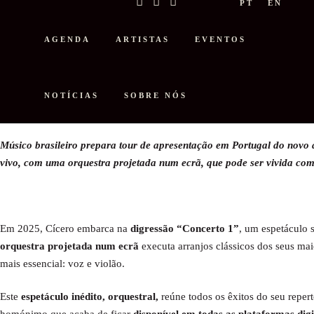
PT
EN
AGENDA
ARTISTAS
EVENTOS
NOTÍCIAS
SOBRE NÓS
CÍCERO É O NOVO ARTISTA DA 
Músico brasileiro prepara tour de apresentação em Portugal do nov
vivo, com uma orquestra projetada num ecrã, que pode ser vivida com
Em 2025, Cícero embarca na
digressão “Concerto 1”
, um espetáculo
orquestra projetada num ecrã
executa arranjos clássicos dos seus ma
mais essencial: voz e violão.
Este
espetáculo inédito, orquestral,
reúne todos os êxitos do seu repert