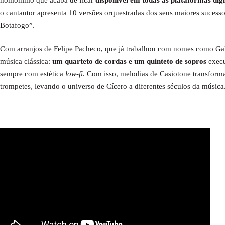
homónimo que acaba de ficar
disponível em todas as plataformas digi
o cantautor apresenta 10 versões orquestradas dos seus maiores sucess
Botafogo”.
Com arranjos de Felipe Pacheco, que já trabalhou com nomes como Ga
música clássica:
um quarteto de cordas e um quinteto de sopros
execu
sempre com estética
low-fi
. Com isso, melodias de Casiotone transforma
trompetes, levando o universo de Cícero a diferentes séculos da música