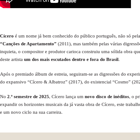
Cícero
é um nome já bem conhecido do público português, não só pela
“Canções de Apartamento”
(2011), mas também pelas várias digressõ
inquieta, o compositor e produtor carioca construiu uma sólida obra 
deste artista
um dos mais escutados dentro e fora do Brasil
.
Após o premiado álbum de estreia, seguiram-se as digressões do experi
do expansivo “Cícero & Albatroz” (2017), do existencial “Cosmo” (202
No
2.º semestre de 2025
, Cícero lança um
novo disco de inéditos
, o p
expandir os horizontes musicais da já vasta obra de Cícero, este traba
e um novo ciclo na sua carreira.