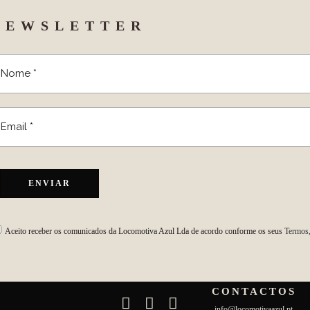
NEWSLETTER
Aceito receber os comunicados da Locomotiva Azul Lda de acordo conforme os seus
Termos,
CONTACTOS
info@locomotivaazul.pt