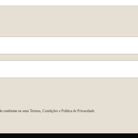
para...
do conforme os seus
Termos, Condições e Política de Privacidade.