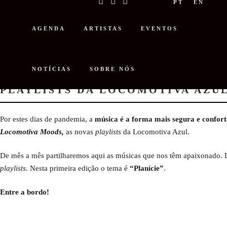
PT
EN
AGENDA
ARTISTAS
EVENTOS
NOTÍCIAS
SOBRE NÓS
BEM-VINDO ÀS ‘LOCOMOTIVA MOO
PLAYLISTS DA LOCOMOTIVA AZU
Por estes dias de pandemia, a
música é a forma mais segura e confort
Locomotiva Moods,
as novas
playlists
da Locomotiva Azul.
De mês a mês partilharemos aqui as músicas que nos têm apaixonado. Di
playlists
. Nesta primeira edição o tema é
“Planície”
.
Entre a bordo!