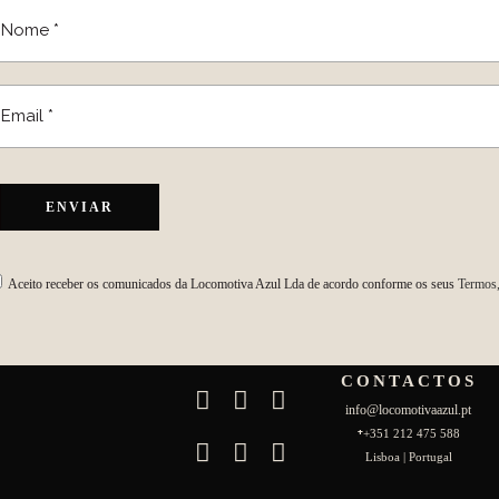
Aceito receber os comunicados da Locomotiva Azul Lda de acordo conforme os seus
Termos,
CONTACTOS
info@locomotivaazul.pt
+
+351 212 475 588
Lisboa | Portugal