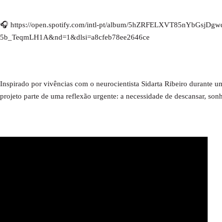
🎧 https://open.spotify.com/intl-pt/album/5hZRFELXVT85nYbGsjDg
5b_TeqmLH1A&nd=1&dlsi=a8cfeb78ee2646ce
Inspirado por vivências com o neurocientista Sidarta Ribeiro durante uma
projeto parte de uma reflexão urgente: a necessidade de descansar, so