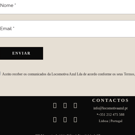
Aceito receber os comunicados da Locomotiva Azul Lda de acordo conforme os seus
Termos,
CONTACTOS
info@locomotivaazul.pt
+
+351 212 475 588
Lisboa | Portugal