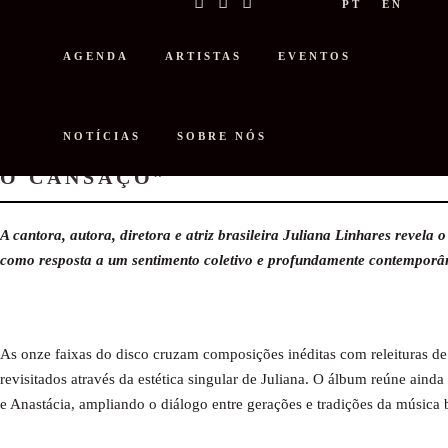
PT
EN
AGENDA
ARTISTAS
EVENTOS
NOTÍCIAS
SOBRE NÓS
JULIANA LINHARES APRESENTA 
O CANSAÇO”
A cantora, autora, diretora e atriz brasileira Juliana Linhares revel
como resposta a um sentimento coletivo e profundamente contemporâ
As onze faixas do disco cruzam composições inéditas com releituras de 
revisitados através da estética singular de Juliana. O álbum reúne ai
e Anastácia, ampliando o diálogo entre gerações e tradições da música b