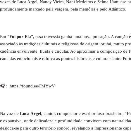
vozes de Luca Argel, Nancy Vieira, Nani Medeiros e Selma Uamusse 
profundamente marcado pela viagem, pela memória e pelo Atlântico.
Em “
Foi por Ela
”, essa travessia ganha uma nova pulsação. A canção é r
associado às tradições culturais e religiosas de origem iorubá, muito pr
cadência envolvente, fluida e circular. Ao aproximar a composição de F
camadas emocionais e reforça as pontes históricas e culturais entre Portu
🎧 : https://found.ee/FnIYwV
Na voz de
Luca Argel
, cantor, compositor e escritor luso-brasileiro, “
Fo
e expansiva, onde delicadeza e profundidade convivem com naturalidade
desloca-se para outro território sonoro, revelando a impressionante cap