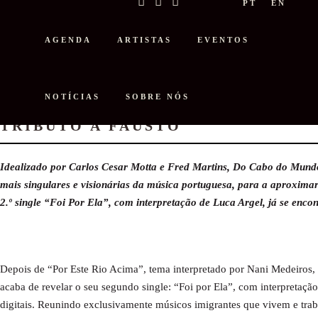
PT
EN
AGENDA
ARTISTAS
EVENTOS
NOTÍCIAS
SOBRE NÓS
DO CABO DO MUNDO LANÇA SINGL
TRIBUTO A FAUSTO
Idealizado por Carlos Cesar Motta e Fred Martins, Do Cabo do Mundo
mais singulares e visionárias da música portuguesa, para a aproximar
2.º single “Foi Por Ela”, com interpretação de Luca Argel, já se encon
Depois de “Por Este Rio Acima”, tema interpretado por Nani Medeiros
acaba de revelar o seu segundo single: “Foi por Ela”, com interpretaçã
digitais. Reunindo exclusivamente músicos imigrantes que vivem e tr